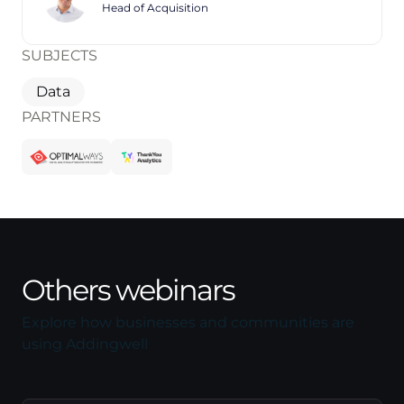
Head of Acquisition
SUBJECTS
Data
PARTNERS
Others webinars
Explore how businesses and communities are
using Addingwell