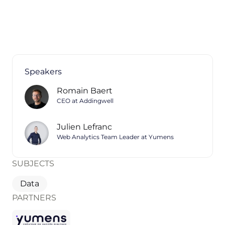
Speakers
Romain Baert
CEO at Addingwell
Julien Lefranc
Web Analytics Team Leader at Yumens
SUBJECTS
Data
PARTNERS