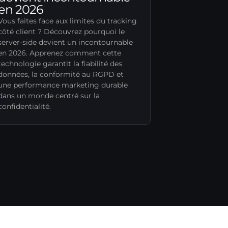
en 2026
Vous faites face aux limites du tracking
côté client ? Découvrez pourquoi le
server-side devient un incontournable
en 2026. Apprenez comment cette
technologie garantit la fiabilité des
données, la conformité au RGPD et
une performance marketing durable
dans un monde centré sur la
confidentialité.