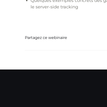
Quelques exemples concrets des g
le server-side tracking
Partagez ce webinaire