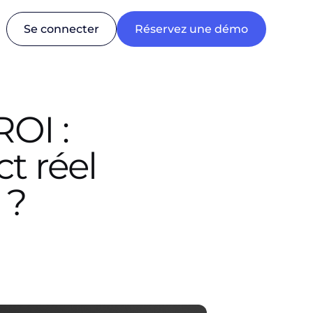
Se connecter
Réservez une démo
ROI :
t réel
 ?