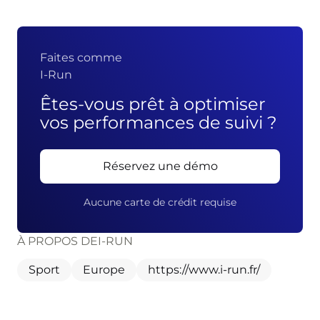
Faites comme
I-Run
Êtes-vous prêt à optimiser
vos performances de suivi ?
Réservez une démo
Aucune carte de crédit requise
À PROPOS DE
I-RUN
Sport
Europe
https://www.i-run.fr/