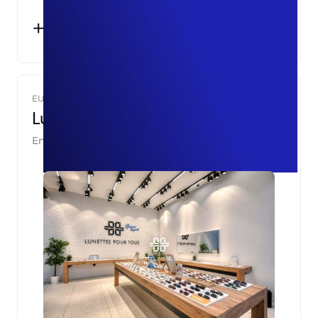
+7,1%
DE BOOKING ENTRIES ANALYTICS
EUROPE
Lunettes pour tous
En partenariat avec
Coudac